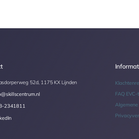
t
Informat
asdorperweg 52d, 1175 KX Lijnden
Klachtenre
FAQ EVC-t
o@skillscentrum.nl
Algemene
3-2341811
Privacyver
kedIn